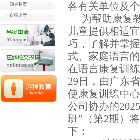
各有关单位及
+
知识科普
+
自强之音
为帮助康复
儿童
提供相适
巧
，
了解并
掌
式、家庭语言
在
语言康复训
29
日
，
由广东
使康复训练中
公司协办的
20
班”（第2期）
下：