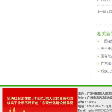
上一篇：
回
相关新
一图读
关于更
国务院
广东出
残疾儿
主办：广东省残疾人康复协
地址：广州市东风东路钱
邮编：510055
电话：020-83865225 传真：
Email：gdard83865225@1