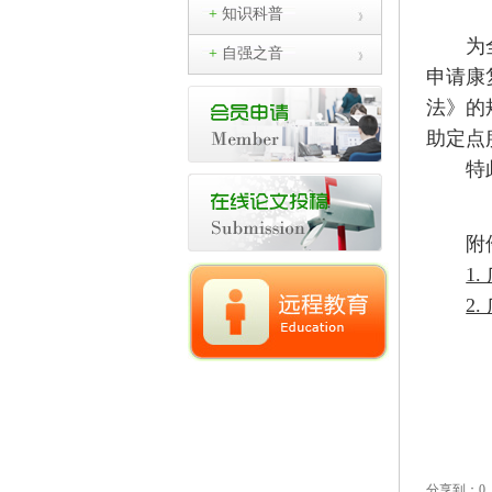
+
知识科普
为
+
自强之音
申请康
法》的
助定点
特
附
1
2
分享到：
0