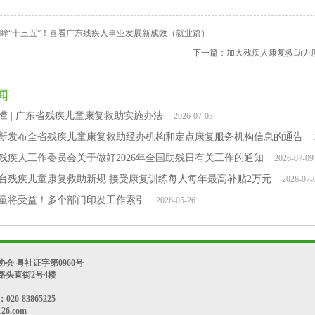
眸“十三五”！喜看广东残疾人事业发展新成效（就业篇）
下一篇：
加大残疾人康复救助力度
闻
懂 | 广东省残疾儿童康复救助实施办法
2026-07-03
新发布全省残疾儿童康复救助经办机构和定点康复服务机构信息的通告
残疾人工作委员会关于做好2026年全国助残日有关工作的通知
2026-07-09
台残疾儿童康复救助新规 接受康复训练每人每年最高补贴2万元
2026-07-
童将受益！多个部门印发工作索引
2026-05-26
会 粤社证字第0960号
路头直街2号4楼
020-83865225
26.com