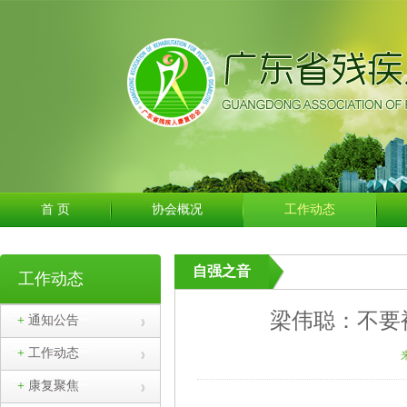
首 页
协会概况
工作动态
自强之音
工作动态
梁伟聪：不要
+
通知公告
+
工作动态
+
康复聚焦