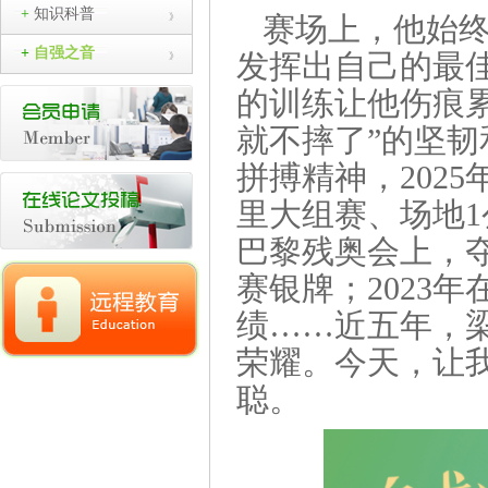
+
知识科普
赛场上，他始
+
自强之音
发挥出自己的最
的训练让他伤痕
就不摔了”的坚
拼搏精神，202
里大组赛、场地1
巴黎残奥会上，夺
赛银牌；2023
绩……近五年，
荣耀。今天，让
聪。