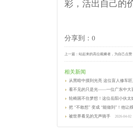
彩，活出自己的价
分享到：
0
上一篇：
站起来的高位截瘫者，为自己点赞
相关新闻
从黑暗中摸到光亮 这位盲人修车
看不见的只是光——一位广东中大盲
轮椅困不住梦想！这位岳阳小伙太
把 “不敢想” 变成 “能做到”！他
被世界看见的无声骑手
2026-04-02